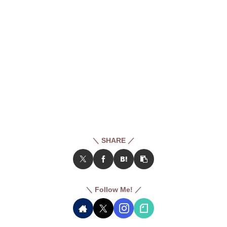
＼ SHARE ／
＼ Follow Me! ／