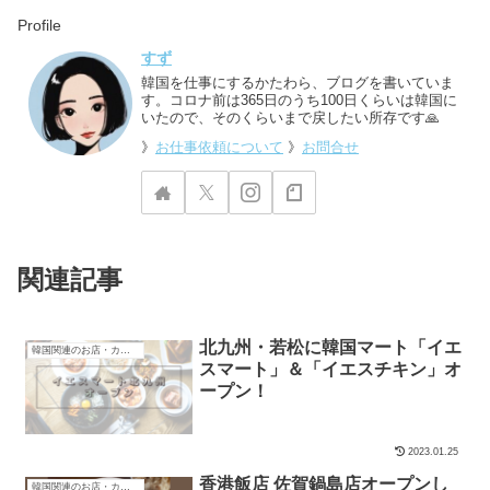
Profile
すず
韓国を仕事にするかたわら、ブログを書いていま
す。コロナ前は365日のうち100日くらいは韓国に
いたので、そのくらいまで戻したい所存です🙏
》
お仕事依頼について
》
お問合せ
関連記事
北九州・若松に韓国マート「イエ
韓国関連のお店・カフェ
スマート」＆「イエスチキン」オ
ープン！
2023.01.25
香港飯店 佐賀鍋島店オープンし
韓国関連のお店・カフェ