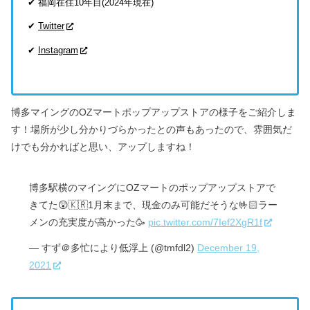
✔ 福岡在住10年目(2024年現在)
✔
Twitter
✔
Instagram
博多マイングのOZマートポップアップストアの様子をご紹介しま
す！
場所が少し分かりづらかったとの声もあったので、
雰囲気だ
けでも分かればと思い、アップしますね！
博多駅横のマイングにOZマートのポップアップストアで
きてた😲🇰🇷1月末まで、現金のみ可能だそうな🤟🏻ラー
メンの充実度が高かった🥳
pic.twitter.com/7Ief2XgR1f
— すず＠多忙により低浮上 (@tmfdl2)
December 19,
2021