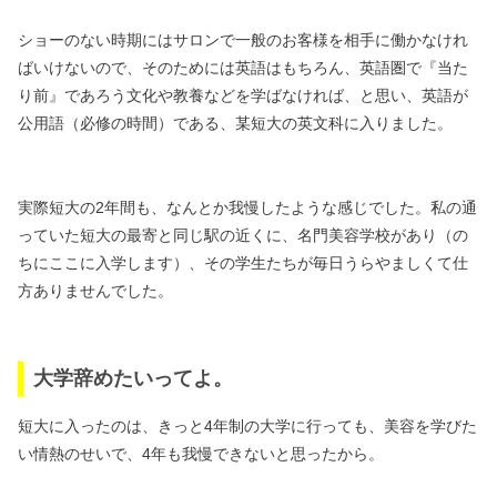
ショーのない時期にはサロンで
一般のお客様を相手に働かなけれ
ばいけないので、
そのためには英語はもちろん、
英語圏で『当た
り前』であろう文化や教養などを学ばなければ、と思い、
英語が
公用語（必修の時間）である、某短大の英文科に入りました。
実際短大の2年間も、なんとか我慢したような感じでした。
私の通
っていた短大の最寄と同じ駅の近くに、
名門美容学校があり（の
ちにここに入学します）、
その学生たちが毎日うらやましくて仕
方ありませんでした。
大学辞めたいってよ。
短大に入ったのは、きっと4年制の大学に行っても、
美容を学びた
い情熱のせいで、4年も我慢できないと思ったから。