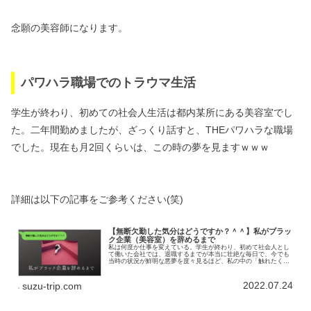
念願の美容師になります。
パワハラ職場でのトラウマ生活
学生が終わり、初めての社会人生活は都内某所にある美容室でし
た。
二年間勤めましたが、ざっくり話すと、THEパワハラな職場
でした。
現在も月2回くらいは、この時の夢を見ますｗｗｗ
詳細は以下の記事をご参考ください(笑)
【無断欠勤した気分はどうですか？＾＾】私がブラッ
ク企業（美容室）を辞めるまで
私は何度か仕事を変えている。学生が終わり、初めて社会人とし
て働いた会社では、退職するまでが本当に壮絶な毎日で、今でも
当時の状況が鮮明な悪夢を度々見るほど、私の中の「触れたくな
い過去」だ。その過去の経験が誰かの力になれば、と状況を少し
整理して
2022.07.24
suzu-trip.com