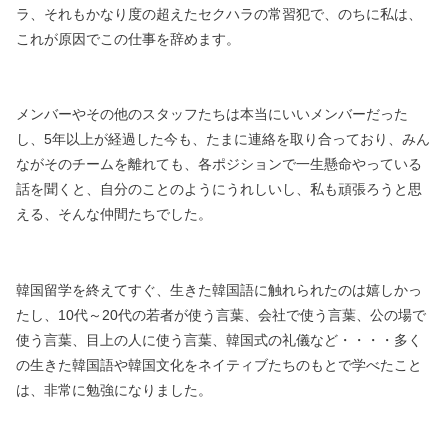
ラ、それもかなり度の超えたセクハラの常習犯で、
のちに私は、
これが原因でこの仕事を辞めます。
メンバーやその他のスタッフたちは本当にいいメンバーだった
し、
5年以上が経過した今も、たまに連絡を取り合っており、
みん
ながそのチームを離れても、
各ポジションで一生懸命やっている
話を聞くと、
自分のことのようにうれしいし、
私も頑張ろうと思
える、そんな仲間たちでした。
韓国留学を終えてすぐ、生きた韓国語に触れられたのは嬉しかっ
たし、
10代～20代の若者が使う言葉、会社で使う言葉、
公の場で
使う言葉、目上の人に使う言葉、韓国式の礼儀など・・・・
多く
の生きた韓国語や韓国文化をネイティブたちのもとで学べたこと
は、
非常に勉強になりました。