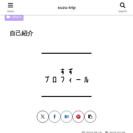
suzu-trip
menu
search
others
自己紹介
2019.05.16
2023.07.06