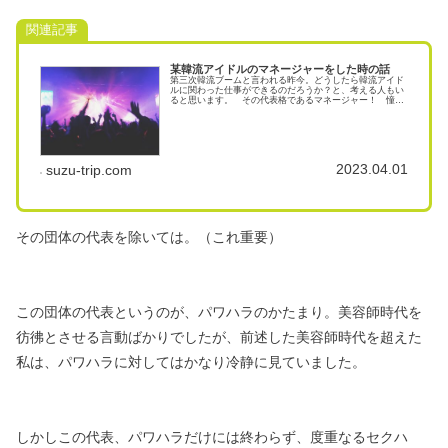
関連記事
某韓流アイドルのマネージャーをした時の話
第三次韓流ブームと言われる昨今。どうしたら韓流アイド
ルに関わった仕事ができるのだろうか？と、考える人もい
ると思います。 その代表格であるマネージャー！ 憧れ
の職業と思う人も多いと思います… が！！ 肝心なその
なり方や、仕事内容を語ってくれる
2023.04.01
suzu-trip.com
その団体の代表を除いては。（これ重要）
この団体の代表というのが、パワハラのかたまり。
美容師時代を
彷彿とさせる言動ばかりでしたが、
前述した美容師時代を超えた
私は、パワハラに対しては
かなり冷静に見ていました。
しかしこの代表、パワハラだけには終わらず、
度重なるセクハ