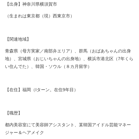
【出身】神奈川県横須賀市
（生まれは東京都（現）西東京市）
【関連地域】
青森県（母方実家／南部弁エリア）、群馬（おばあちゃんの出身
地）、
宮城県（おじいちゃんの出身地）、横浜市港北区（7年くら
い住んでた）、
韓国・ソウル（８カ月留学）
【在住】福岡（Iターン。在住9年目）
【職歴】
都内美容室にて美容師アシスタント、
某韓国アイドル芸能マネー
ジャー＆ヘアメイク