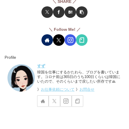
＼ SHARE ／
＼ Follow Me! ／
Profile
すず
韓国を仕事にするかたわら、ブログを書いていま
す。コロナ前は365日のうち100日くらいは韓国に
いたので、そのくらいまで戻したい所存です🙏
》
お仕事依頼について
》
お問合せ