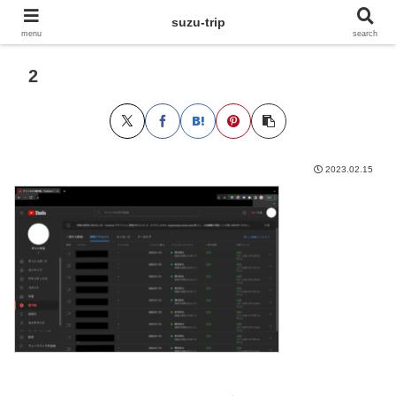
suzu-trip
menu
search
2
2023.02.15