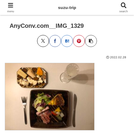
suzu-trip
menu
search
AnyConv.com__IMG_1329
2022.02.28