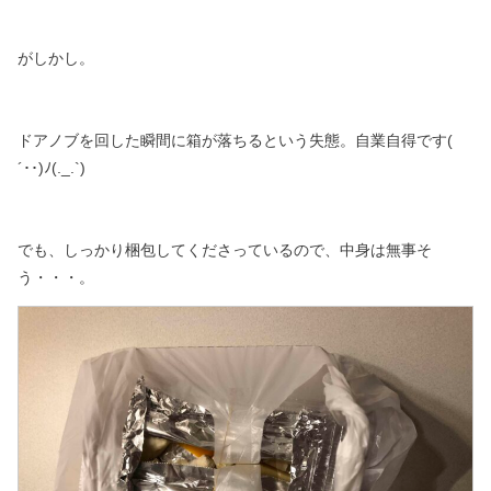
がしかし。
ドアノブを回した瞬間に箱が落ちるという失態。
自業自得です(
´･･)ﾉ(._.`)
でも、しっかり梱包してくださっているので、
中身は無事そ
う・・・。