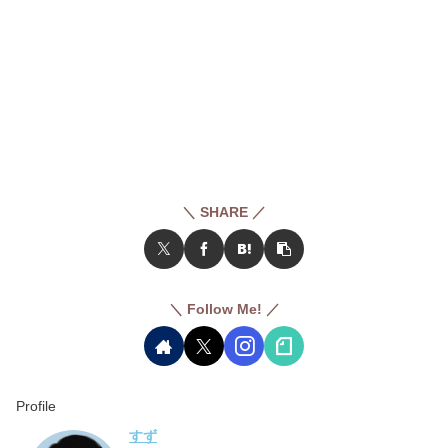
＼ SHARE ／
＼ Follow Me! ／
Profile
すず