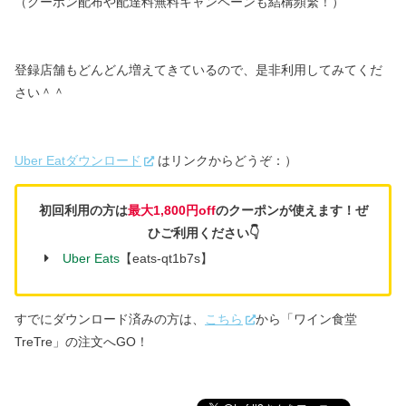
（クーポン配布や配達料無料キャンペーンも結構頻繁！）
登録店舗もどんどん増えてきているので、
是非利用してみてくだ
さい＾＾
Uber Eatダウンロード
はリンクからどうぞ：）
初回利用の方は
最大1,800円off
のクーポンが使えます！ぜ
ひご利用ください👇
Uber Eats
【eats-qt1b7s】
すでにダウンロード済みの方は、
こちら
から「ワイン食堂
TreTre」の注文へGO！