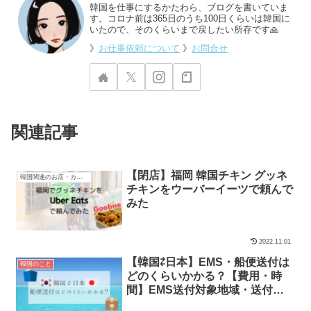
韓国を仕事にするかたわら、ブログを書いていま
す。コロナ前は365日のうち100日くらいは韓国に
いたので、そのくらいまで戻したい所存です🙏
》
お仕事依頼について
》
お問合せ
関連記事
【閉店】福岡 韓国チキン グッネ
韓国関連のお店・カフェ
チキンをウーバーイーツで頼んで
みた
2022.11.01
【韓国⇄日本】EMS・船便送付は
韓国のこと
どのくらいかかる？【費用・時
間】EMS送付対象地域・送付不
可地域まとめ