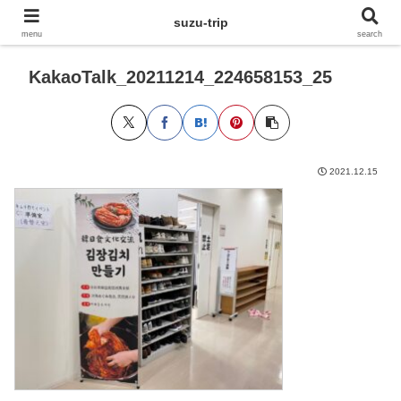
suzu-trip
menu
search
KakaoTalk_20211214_224658153_25
2021.12.15