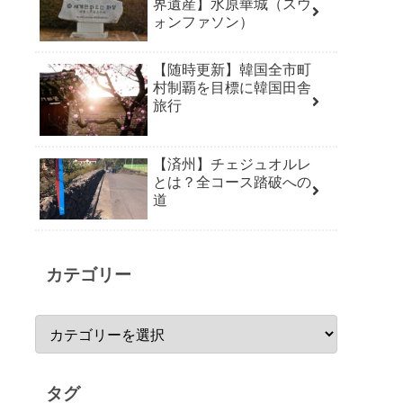
界遺産】水原華城（スウ
ォンファソン）
【随時更新】韓国全市町
村制覇を目標に韓国田舎
旅行
【済州】チェジュオルレ
とは？全コース踏破への
道
カテゴリー
タグ