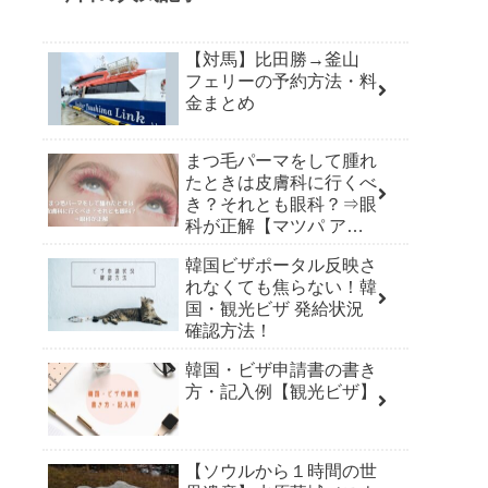
【対馬】比田勝→釜山
フェリーの予約方法・料
金まとめ
まつ毛パーマをして腫れ
たときは皮膚科に行くべ
き？それとも眼科？⇒眼
科が正解【マツパ アレ
ルギー】
韓国ビザポータル反映さ
れなくても焦らない！韓
国・観光ビザ 発給状況
確認方法！
韓国・ビザ申請書の書き
方・記入例【観光ビザ】
【ソウルから１時間の世