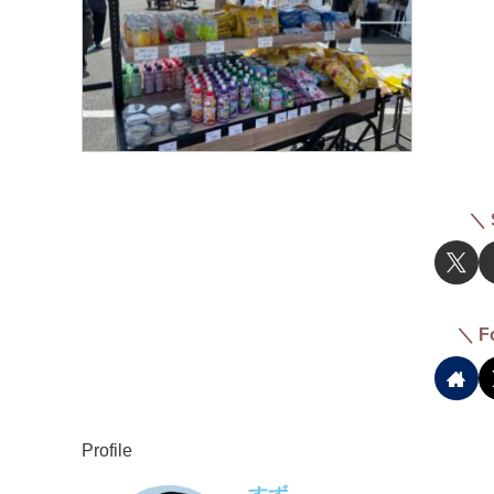
＼ 
＼ F
Profile