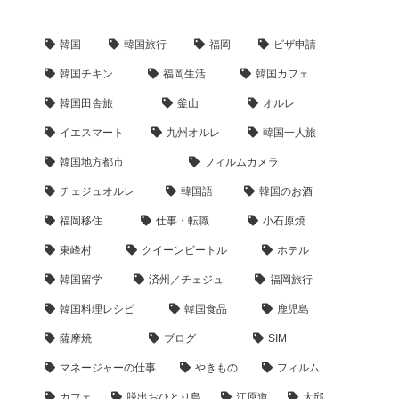
韓国
韓国旅行
福岡
ビザ申請
韓国チキン
福岡生活
韓国カフェ
韓国田舎旅
釜山
オルレ
イエスマート
九州オルレ
韓国一人旅
韓国地方都市
フィルムカメラ
チェジュオルレ
韓国語
韓国のお酒
福岡移住
仕事・転職
小石原焼
東峰村
クイーンビートル
ホテル
韓国留学
済州／チェジュ
福岡旅行
韓国料理レシピ
韓国食品
鹿児島
薩摩焼
ブログ
SIM
マネージャーの仕事
やきもの
フィルム
カフェ
脱出おひとり島
江原道
大邱