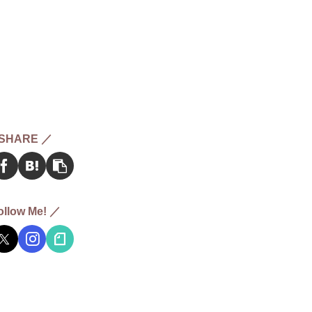
SHARE ／
ollow Me! ／