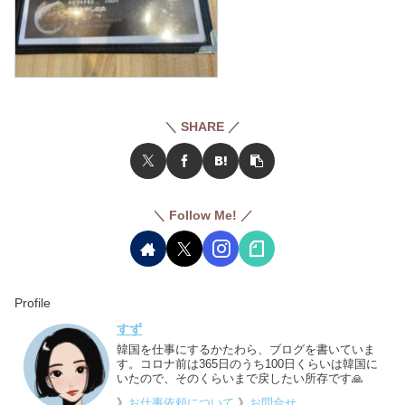
＼ SHARE ／
＼ Follow Me! ／
Profile
すず
韓国を仕事にするかたわら、ブログを書いていま
す。コロナ前は365日のうち100日くらいは韓国に
いたので、そのくらいまで戻したい所存です🙏
》
お仕事依頼について
》
お問合せ