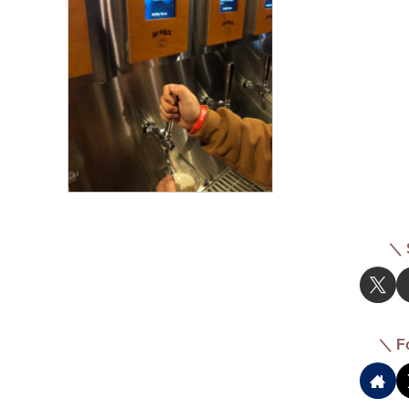
＼ 
＼ F