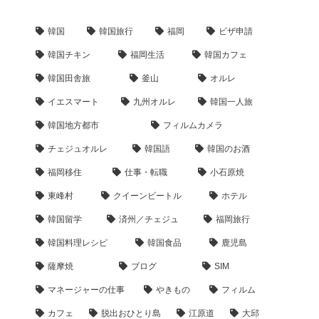
韓国
韓国旅行
福岡
ビザ申請
韓国チキン
福岡生活
韓国カフェ
韓国田舎旅
釜山
オルレ
イエスマート
九州オルレ
韓国一人旅
韓国地方都市
フィルムカメラ
チェジュオルレ
韓国語
韓国のお酒
福岡移住
仕事・転職
小石原焼
東峰村
クイーンビートル
ホテル
韓国留学
済州／チェジュ
福岡旅行
韓国料理レシピ
韓国食品
鹿児島
薩摩焼
ブログ
SIM
マネージャーの仕事
やきもの
フィルム
カフェ
脱出おひとり島
江原道
大邱