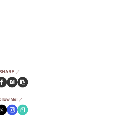
SHARE ／
ollow Me! ／