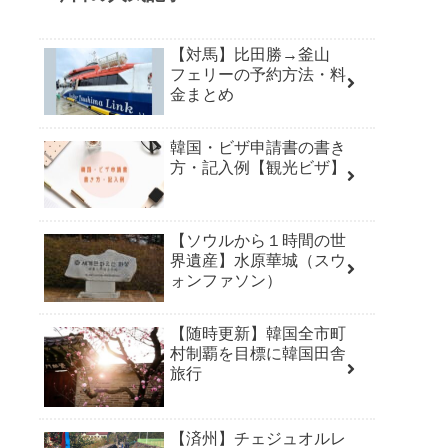
【対馬】比田勝→釜山
フェリーの予約方法・料
金まとめ
韓国・ビザ申請書の書き
方・記入例【観光ビザ】
【ソウルから１時間の世
界遺産】水原華城（スウ
ォンファソン）
【随時更新】韓国全市町
村制覇を目標に韓国田舎
旅行
【済州】チェジュオルレ