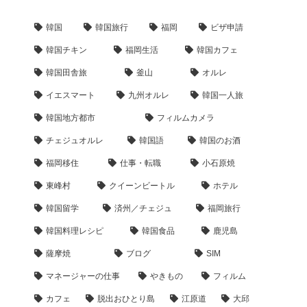
韓国
韓国旅行
福岡
ビザ申請
韓国チキン
福岡生活
韓国カフェ
韓国田舎旅
釜山
オルレ
イエスマート
九州オルレ
韓国一人旅
韓国地方都市
フィルムカメラ
チェジュオルレ
韓国語
韓国のお酒
福岡移住
仕事・転職
小石原焼
東峰村
クイーンビートル
ホテル
韓国留学
済州／チェジュ
福岡旅行
韓国料理レシピ
韓国食品
鹿児島
薩摩焼
ブログ
SIM
マネージャーの仕事
やきもの
フィルム
カフェ
脱出おひとり島
江原道
大邱