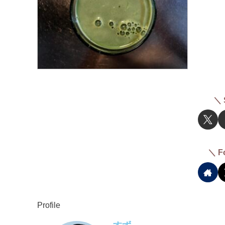
＼ 
＼ F
Profile