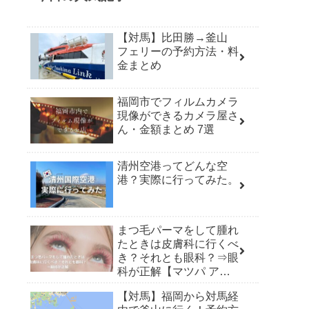
【対馬】比田勝→釜山
フェリーの予約方法・料
金まとめ
福岡市でフィルムカメラ
現像ができるカメラ屋さ
ん・金額まとめ 7選
清州空港ってどんな空
港？実際に行ってみた。
まつ毛パーマをして腫れ
たときは皮膚科に行くべ
き？それとも眼科？⇒眼
科が正解【マツパ アレ
ルギー】
【対馬】福岡から対馬経