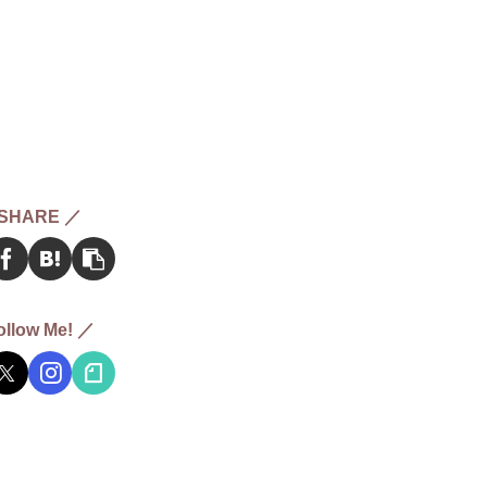
SHARE ／
ollow Me! ／