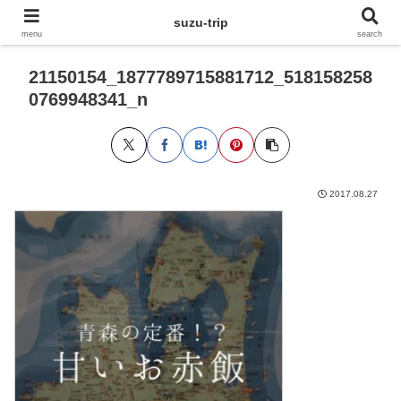
suzu-trip
menu
search
21150154_1877789715881712_518158258
0769948341_n
2017.08.27