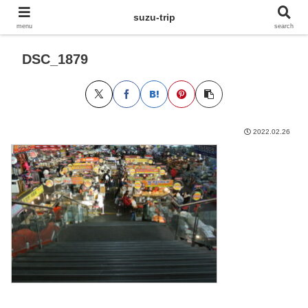
suzu-trip
menu
search
DSC_1879
2022.02.26