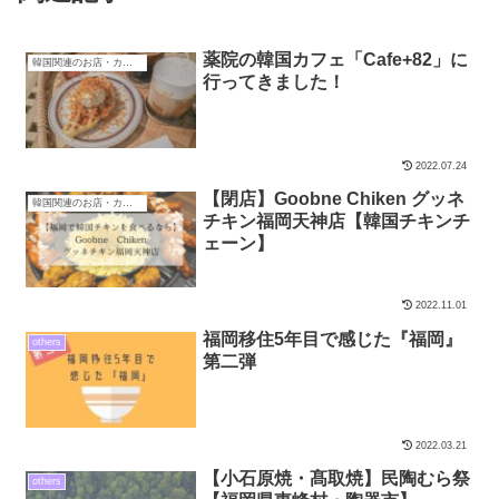
薬院の韓国カフェ「Cafe+82」に
韓国関連のお店・カフェ
行ってきました！
2022.07.24
【閉店】Goobne Chiken グッネ
韓国関連のお店・カフェ
チキン福岡天神店【韓国チキンチ
ェーン】
2022.11.01
福岡移住5年目で感じた『福岡』
others
第二弾
2022.03.21
【小石原焼・髙取焼】民陶むら祭
others