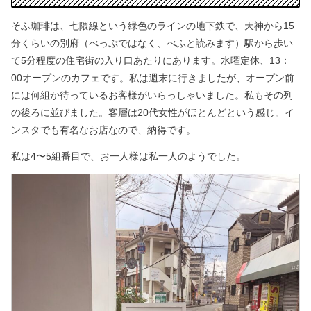
そふ珈琲は、七隈線という緑色のラインの地下鉄で、天神から15
分くらいの別府（べっぷではなく、べふと読みます）駅から歩い
て5分程度の住宅街の入り口あたりにあります。水曜定休、13：
00オープンのカフェです。
私は週末に行きましたが、オープン前
には何組か待っているお客様がいらっしゃいました。私もその列
の後ろに並びました。客層は20代女性がほとんどという感じ。イ
ンスタでも有名なお店なので、納得です。
私は4〜5組番目で、お一人様は私一人のようでした。