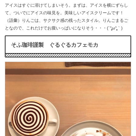
アイスはすぐに溶けてしまいそう。まずは、アイスを横にずらし
て、ついでにアイスの味見を。美味しいアイスクリームです！
（語彙）りんごは、サクサク感の残ったスタイル。りんごまるご
となので、これだけでお腹いっぱいになりそう・・・(´°̥̥̥̥̥̥̥̥ω°̥̥̥̥̥̥̥̥｀)
そふ珈琲謹製 ぐるぐるカフェモカ