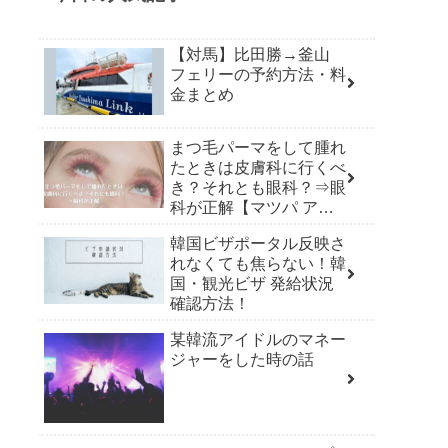
【対馬】比田勝→釜山
フェリーの予約方法・料
金まとめ
まつ毛パーマをして腫れ
たときは皮膚科に行くべ
き？それとも眼科？⇒眼
科が正解【マツパ アレ
ルギー】
韓国ビザポータル反映さ
れなくても焦らない！韓
国・観光ビザ 発給状況
確認方法！
某韓流アイドルのマネー
ジャーをした時の話