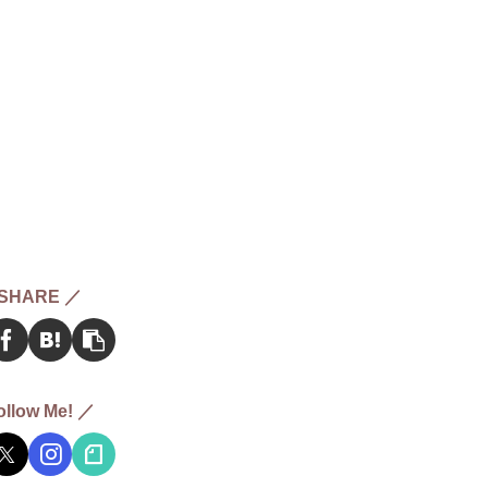
SHARE ／
ollow Me! ／