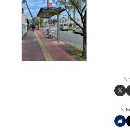
＼ 
＼ F