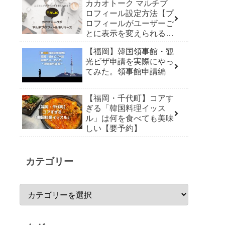
カカオトーク マルチプ
ロフィール設定方法【プ
ロフィールがユーザーご
とに表示を変えられる機
能リリース】
【福岡】韓国領事館・観
光ビザ申請を実際にやっ
てみた。領事館申請編
【福岡・千代町】コアす
ぎる「韓国料理イッス
ル」は何を食べても美味
しい【要予約】
カテゴリー