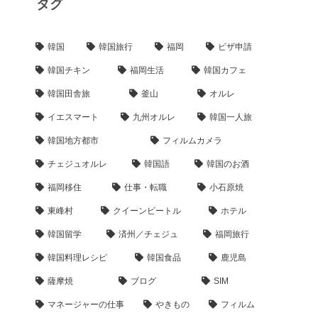
タグ
韓国
韓国旅行
福岡
ビザ申請
韓国チキン
福岡生活
韓国カフェ
韓国田舎旅
釜山
オルレ
イエスマート
九州オルレ
韓国一人旅
韓国地方都市
フィルムカメラ
チェジュオルレ
韓国語
韓国のお酒
福岡移住
仕事・転職
小石原焼
東峰村
クイーンビートル
ホテル
韓国留学
済州／チェジュ
福岡旅行
韓国料理レシピ
韓国食品
鹿児島
薩摩焼
ブログ
SIM
マネージャーの仕事
やきもの
フィルム