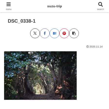
suzu-trip
menu
search
DSC_0338-1
2020.11.14