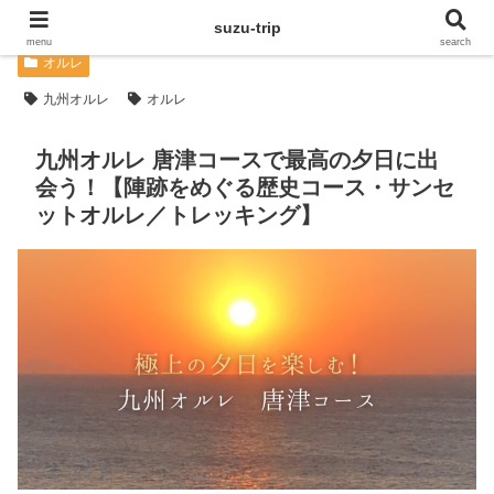
suzu-trip
menu
search
オルレ
九州オルレ
オルレ
九州オルレ 唐津コースで最高の夕日に出
会う！【陣跡をめぐる歴史コース・サンセ
ットオルレ／トレッキング】