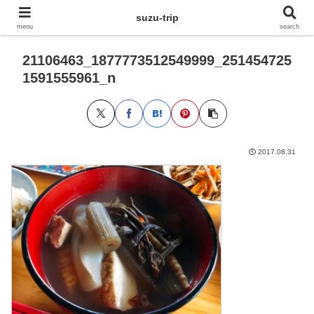
suzu-trip
menu
search
21106463_1877773512549999_251454725
1591555961_n
2017.08.31