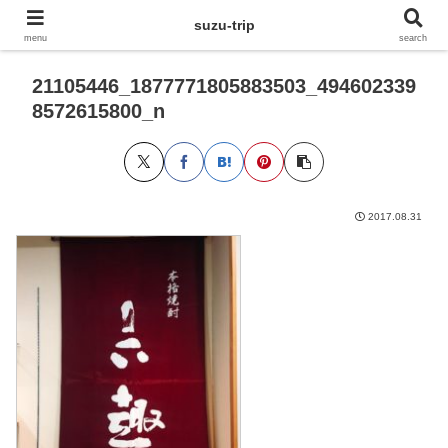
suzu-trip
menu
search
21105446_1877771805883503_494602339
8572615800_n
2017.08.31