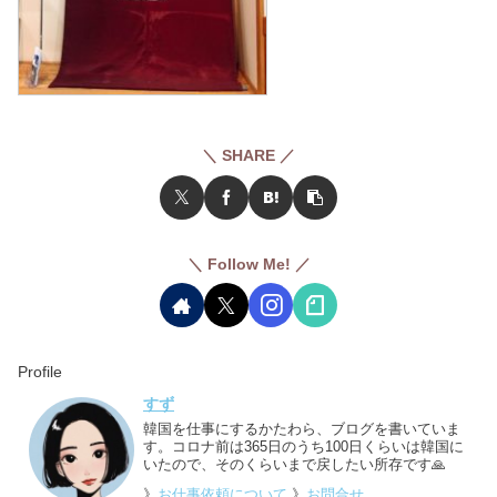
＼ SHARE ／
＼ Follow Me! ／
Profile
すず
韓国を仕事にするかたわら、ブログを書いていま
す。コロナ前は365日のうち100日くらいは韓国に
いたので、そのくらいまで戻したい所存です🙏
》
お仕事依頼について
》
お問合せ