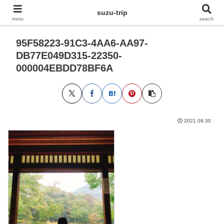
suzu-trip
menu
search
95F58223-91C3-4AA6-AA97-
DB77E049D315-22350-
000004EBDD78BF6A
2021.09.30