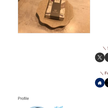
＼ 
＼ F
Profile