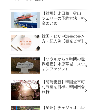
【対馬】比田勝→釜山
フェリーの予約方法・料
金まとめ
韓国・ビザ申請書の書き
方・記入例【観光ビザ】
【ソウルから１時間の世
界遺産】水原華城（スウ
ォンファソン）
【随時更新】韓国全市町
村制覇を目標に韓国田舎
旅行
【済州】チェジュオルレ