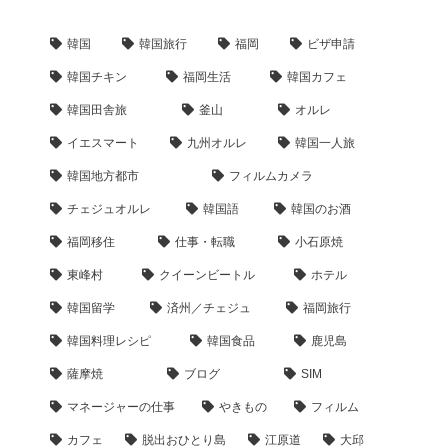
韓国
韓国旅行
福岡
ビザ申請
韓国チキン
福岡生活
韓国カフェ
韓国田舎旅
釜山
オルレ
イエスマート
九州オルレ
韓国一人旅
韓国地方都市
フィルムカメラ
チェジュオルレ
韓国語
韓国のお酒
福岡移住
仕事・転職
小石原焼
東峰村
クイーンビートル
ホテル
韓国留学
済州／チェジュ
福岡旅行
韓国料理レシピ
韓国食品
鹿児島
薩摩焼
ブログ
SIM
マネージャーの仕事
やきもの
フィルム
カフェ
脱出おひとり島
江原道
大邱