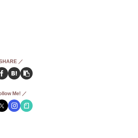
SHARE ／
ollow Me! ／