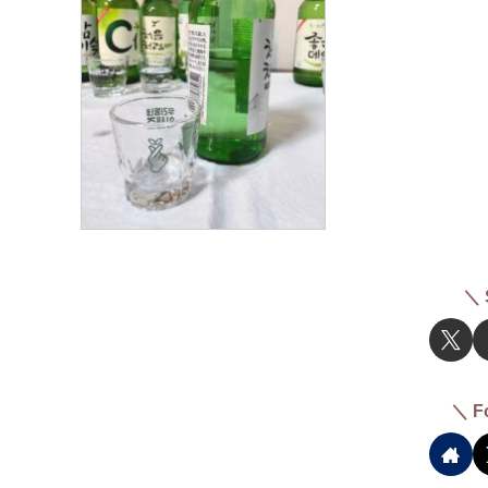
＼ 
＼ F