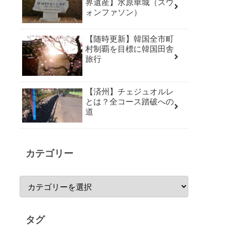
界遺産】水原華城（スウ
ォンファソン）
【随時更新】韓国全市町
村制覇を目標に韓国田舎
旅行
【済州】チェジュオルレ
とは？全コース踏破への
道
カテゴリー
タグ