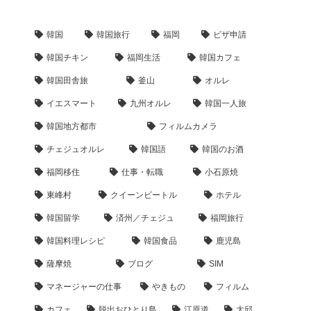
韓国
韓国旅行
福岡
ビザ申請
韓国チキン
福岡生活
韓国カフェ
韓国田舎旅
釜山
オルレ
イエスマート
九州オルレ
韓国一人旅
韓国地方都市
フィルムカメラ
チェジュオルレ
韓国語
韓国のお酒
福岡移住
仕事・転職
小石原焼
東峰村
クイーンビートル
ホテル
韓国留学
済州／チェジュ
福岡旅行
韓国料理レシピ
韓国食品
鹿児島
薩摩焼
ブログ
SIM
マネージャーの仕事
やきもの
フィルム
カフェ
脱出おひとり島
江原道
大邱