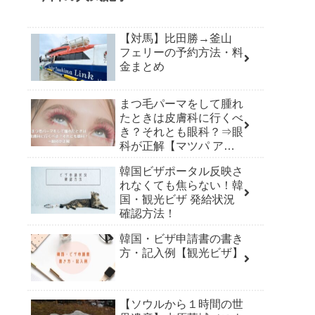
【対馬】比田勝→釜山
フェリーの予約方法・料
金まとめ
まつ毛パーマをして腫れ
たときは皮膚科に行くべ
き？それとも眼科？⇒眼
科が正解【マツパ アレ
ルギー】
韓国ビザポータル反映さ
れなくても焦らない！韓
国・観光ビザ 発給状況
確認方法！
韓国・ビザ申請書の書き
方・記入例【観光ビザ】
【ソウルから１時間の世