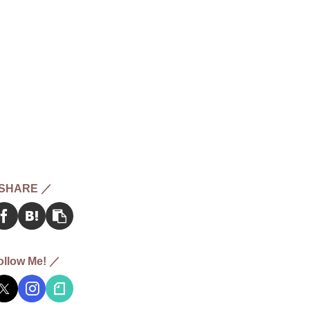
SHARE ／
ollow Me! ／