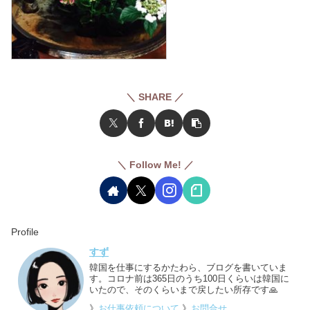
＼ SHARE ／
＼ Follow Me! ／
Profile
すず
韓国を仕事にするかたわら、ブログを書いていま
す。コロナ前は365日のうち100日くらいは韓国に
いたので、そのくらいまで戻したい所存です🙏
》
お仕事依頼について
》
お問合せ