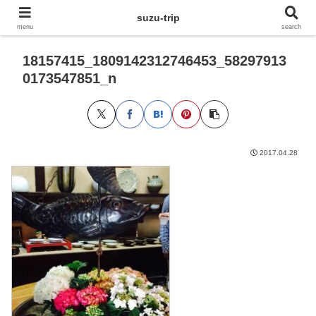
suzu-trip
menu
search
18157415_1809142312746453_58297913
0173547851_n
2017.04.28