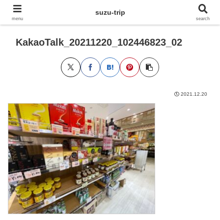
suzu-trip
menu
search
KakaoTalk_20211220_102446823_02
2021.12.20