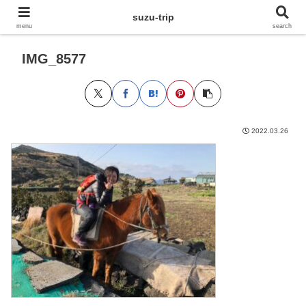
suzu-trip
menu
search
IMG_8577
2022.03.26