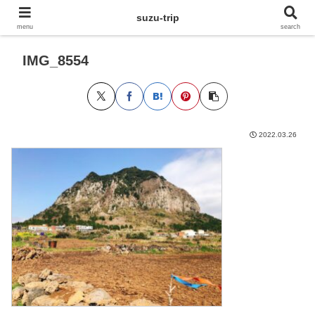
suzu-trip
menu
search
IMG_8554
2022.03.26