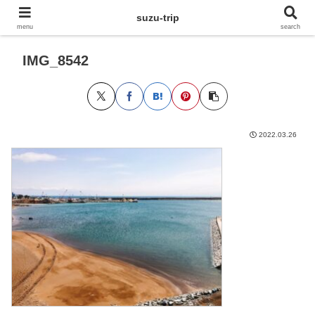
suzu-trip
menu
search
IMG_8542
2022.03.26