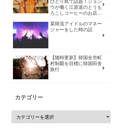
ひとり島で話題！ジョン
ウが働く江原道のとうも
ろこしコーヒーのお店
「草堂オクススコーヒ
某韓流アイドルのマネー
ー」
ジャーをした時の話
【随時更新】韓国全市町
村制覇を目標に韓国田舎
旅行
カテゴリー