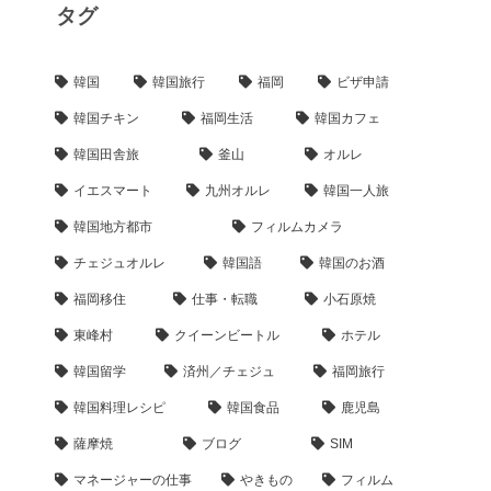
タグ
韓国
韓国旅行
福岡
ビザ申請
韓国チキン
福岡生活
韓国カフェ
韓国田舎旅
釜山
オルレ
イエスマート
九州オルレ
韓国一人旅
韓国地方都市
フィルムカメラ
チェジュオルレ
韓国語
韓国のお酒
福岡移住
仕事・転職
小石原焼
東峰村
クイーンビートル
ホテル
韓国留学
済州／チェジュ
福岡旅行
韓国料理レシピ
韓国食品
鹿児島
薩摩焼
ブログ
SIM
マネージャーの仕事
やきもの
フィルム