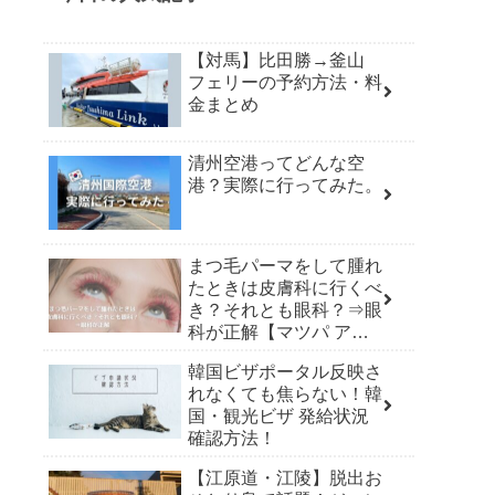
【対馬】比田勝→釜山
フェリーの予約方法・料
金まとめ
清州空港ってどんな空
港？実際に行ってみた。
まつ毛パーマをして腫れ
たときは皮膚科に行くべ
き？それとも眼科？⇒眼
科が正解【マツパ アレ
ルギー】
韓国ビザポータル反映さ
れなくても焦らない！韓
国・観光ビザ 発給状況
確認方法！
【江原道・江陵】脱出お