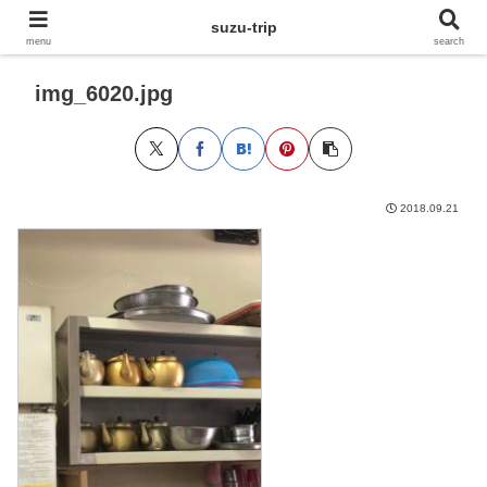
suzu-trip
menu
search
img_6020.jpg
2018.09.21