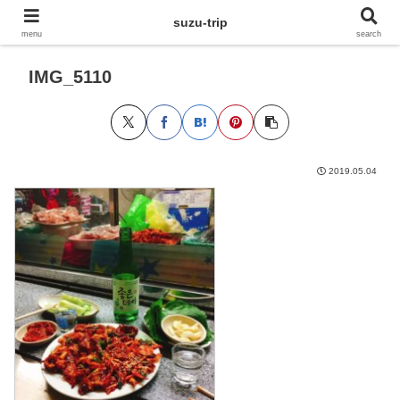
suzu-trip
menu
search
IMG_5110
2019.05.04