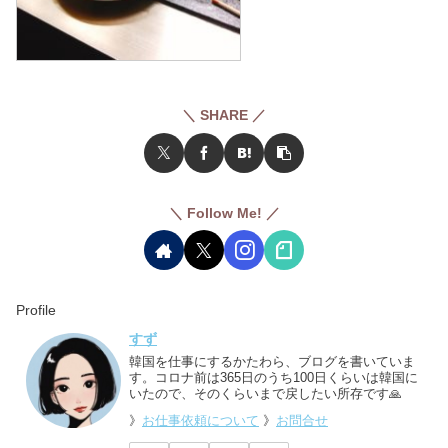
＼ SHARE ／
＼ Follow Me! ／
Profile
すず
韓国を仕事にするかたわら、ブログを書いていま
す。コロナ前は365日のうち100日くらいは韓国に
いたので、そのくらいまで戻したい所存です🙏
》
お仕事依頼について
》
お問合せ