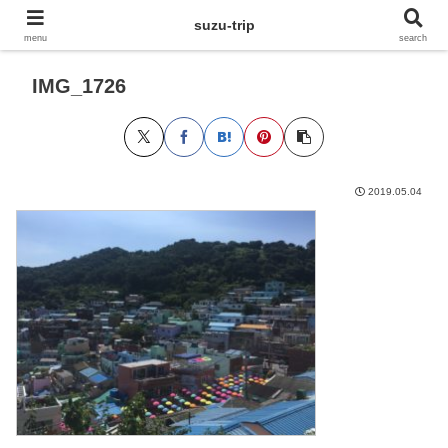
suzu-trip
menu
search
IMG_1726
2019.05.04