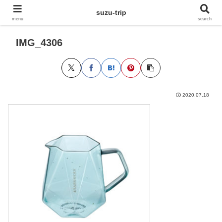
suzu-trip
menu
search
IMG_4306
2020.07.18