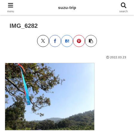
suzu-trip
menu
search
IMG_6282
2022.03.23