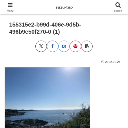
suzu-trip
menu
search
155315e2-b99d-406e-9d5b-
496b9e50f270-0 (1)
2022.02.26