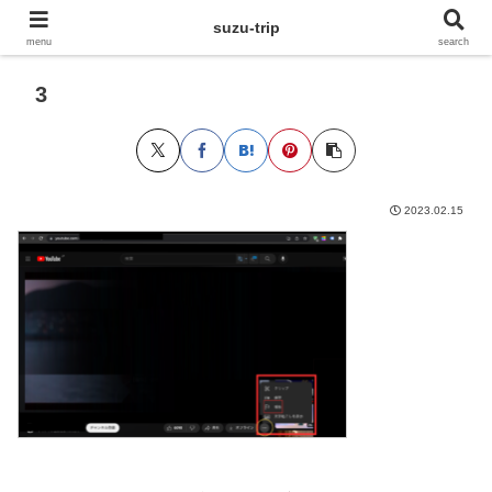
suzu-trip
menu
search
3
2023.02.15