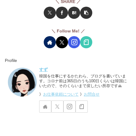
＼ SHARE ／
＼ Follow Me! ／
Profile
すず
韓国を仕事にするかたわら、ブログを書いていま
す。コロナ前は365日のうち100日くらいは韓国に
いたので、そのくらいまで戻したい所存です🙏
》
お仕事依頼について
》
お問合せ