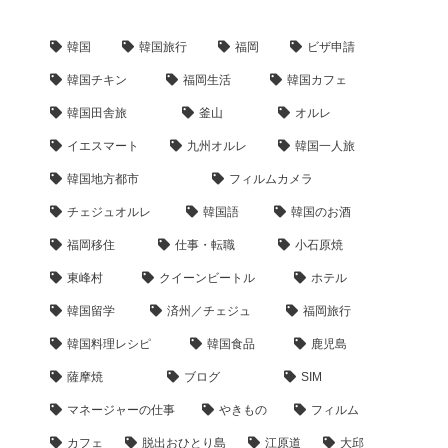
韓国
韓国旅行
福岡
ビザ申請
韓国チキン
福岡生活
韓国カフェ
韓国田舎旅
釜山
オルレ
イエスマート
九州オルレ
韓国一人旅
韓国地方都市
フィルムカメラ
チェジュオルレ
韓国語
韓国のお酒
福岡移住
仕事・転職
小石原焼
東峰村
クイーンビートル
ホテル
韓国留学
済州／チェジュ
福岡旅行
韓国料理レシピ
韓国食品
鹿児島
薩摩焼
ブログ
SIM
マネージャーの仕事
やきもの
フィルム
カフェ
脱出おひとり島
江原道
大邱