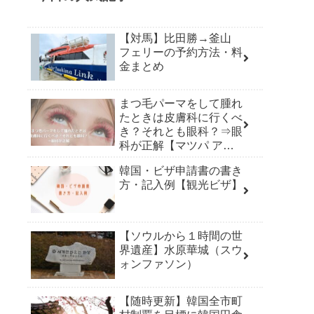
【対馬】比田勝→釜山
フェリーの予約方法・料
金まとめ
まつ毛パーマをして腫れ
たときは皮膚科に行くべ
き？それとも眼科？⇒眼
科が正解【マツパ アレ
ルギー】
韓国・ビザ申請書の書き
方・記入例【観光ビザ】
【ソウルから１時間の世
界遺産】水原華城（スウ
ォンファソン）
【随時更新】韓国全市町