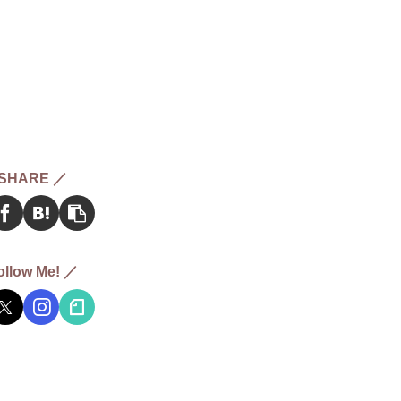
SHARE ／
ollow Me! ／