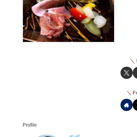
＼ 
＼ F
Profile