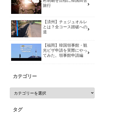
村制覇を目標に韓国田舎
旅行
【済州】チェジュオルレ
とは？全コース踏破への
道
【福岡】韓国領事館・観
光ビザ申請を実際にやっ
てみた。領事館申請編
カテゴリー
タグ