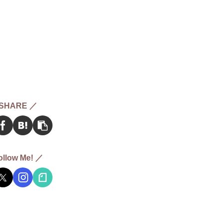
SHARE ／
ollow Me! ／