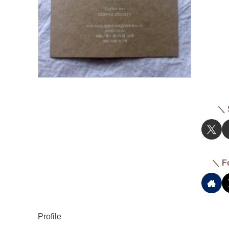
＼ 
＼ F
Profile