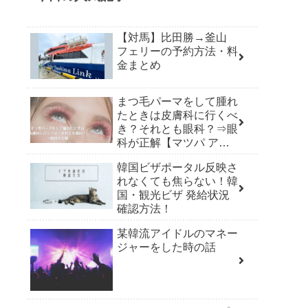
【対馬】比田勝→釜山
フェリーの予約方法・料
金まとめ
まつ毛パーマをして腫れ
たときは皮膚科に行くべ
き？それとも眼科？⇒眼
科が正解【マツパ アレ
ルギー】
韓国ビザポータル反映さ
れなくても焦らない！韓
国・観光ビザ 発給状況
確認方法！
某韓流アイドルのマネー
ジャーをした時の話