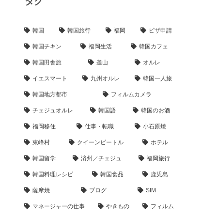
タグ
韓国
韓国旅行
福岡
ビザ申請
韓国チキン
福岡生活
韓国カフェ
韓国田舎旅
釜山
オルレ
イエスマート
九州オルレ
韓国一人旅
韓国地方都市
フィルムカメラ
チェジュオルレ
韓国語
韓国のお酒
福岡移住
仕事・転職
小石原焼
東峰村
クイーンビートル
ホテル
韓国留学
済州／チェジュ
福岡旅行
韓国料理レシピ
韓国食品
鹿児島
薩摩焼
ブログ
SIM
マネージャーの仕事
やきもの
フィルム