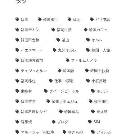
タグ
韓国
韓国旅行
福岡
ビザ申請
韓国チキン
福岡生活
韓国カフェ
韓国田舎旅
釜山
オルレ
イエスマート
九州オルレ
韓国一人旅
韓国地方都市
フィルムカメラ
チェジュオルレ
韓国語
韓国のお酒
福岡移住
仕事・転職
小石原焼
東峰村
クイーンビートル
ホテル
韓国留学
済州／チェジュ
福岡旅行
韓国料理レシピ
韓国食品
鹿児島
薩摩焼
ブログ
SIM
マネージャーの仕事
やきもの
フィルム