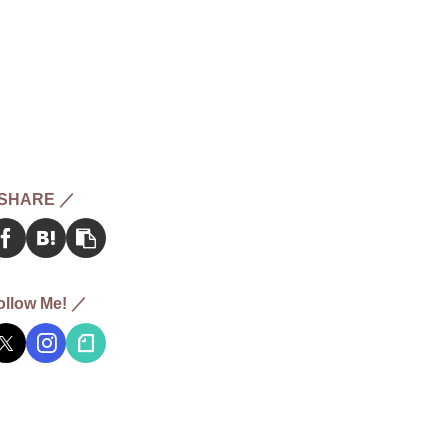
SHARE ／
ollow Me! ／