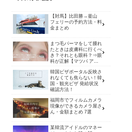
【対馬】比田勝→釜山
フェリーの予約方法・料
金まとめ
まつ毛パーマをして腫れ
たときは皮膚科に行くべ
き？それとも眼科？⇒眼
科が正解【マツパ アレ
ルギー】
韓国ビザポータル反映さ
れなくても焦らない！韓
国・観光ビザ 発給状況
確認方法！
福岡市でフィルムカメラ
現像ができるカメラ屋さ
ん・金額まとめ 7選
某韓流アイドルのマネー