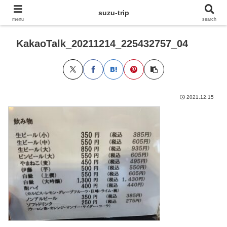
suzu-trip
menu
search
KakaoTalk_20211214_225432757_04
2021.12.15