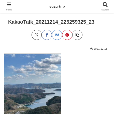
suzu-trip
menu
search
KakaoTalk_20211214_225259325_23
2021.12.15