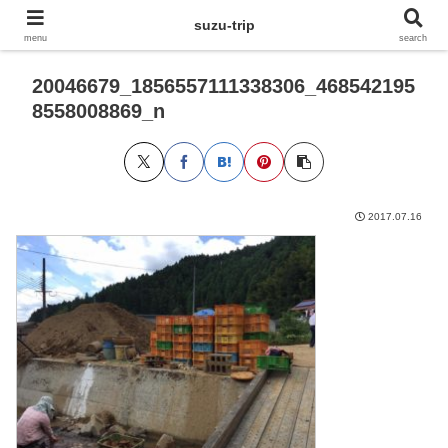
suzu-trip
menu
search
20046679_1856557111338306_468542195
8558008869_n
2017.07.16