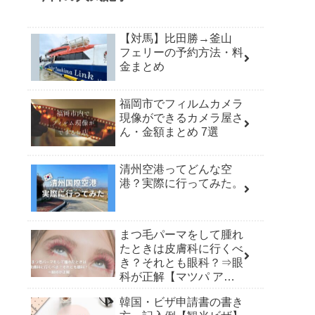
【対馬】比田勝→釜山
フェリーの予約方法・料
金まとめ
福岡市でフィルムカメラ
現像ができるカメラ屋さ
ん・金額まとめ 7選
清州空港ってどんな空
港？実際に行ってみた。
まつ毛パーマをして腫れ
たときは皮膚科に行くべ
き？それとも眼科？⇒眼
科が正解【マツパ アレ
ルギー】
韓国・ビザ申請書の書き