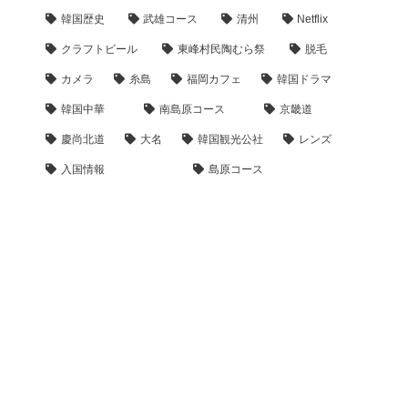
韓国歴史
武雄コース
清州
Netflix
クラフトビール
東峰村民陶むら祭
脱毛
カメラ
糸島
福岡カフェ
韓国ドラマ
韓国中華
南島原コース
京畿道
慶尚北道
大名
韓国観光公社
レンズ
入国情報
島原コース