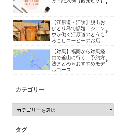
方・記入例【観光ビザ】
【江原道・江陵】脱出お
ひとり島で話題！ジョン
ウが働く江原道のとうも
ろこしコーヒーのお店
「草堂オクススコーヒ
【対馬】福岡から対馬経
ー」
由で釜山に行く！予約方
法まとめ＆おすすめモデ
ルコース
カテゴリー
タグ