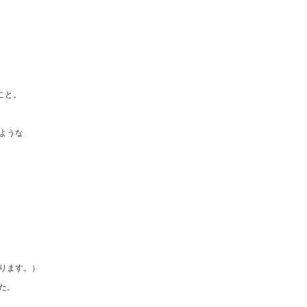
こと。
ような
ります。）
た。