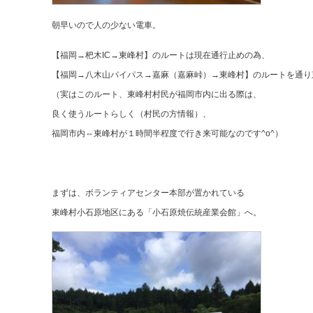
朝早いので人の少ない電車。
【福岡→杷木IC→東峰村】のルートは現在通行止めの為、
【福岡→八木山バイパス→嘉麻（嘉麻峠）→東峰村】のルートを通り
（実はこのルート、東峰村村民が福岡市内に出る際は、
良く使うルートらしく（村民の方情報）、
福岡市内⇔東峰村が１時間半程度で行き来可能なのです^o^）
まずは、ボランティアセンター本部が置かれている
東峰村小石原地区にある「小石原焼伝統産業会館」へ。