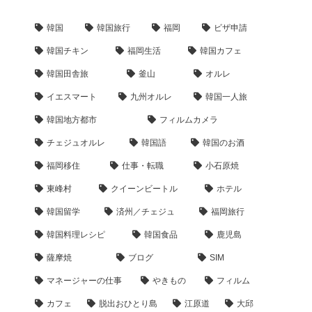
韓国
韓国旅行
福岡
ビザ申請
韓国チキン
福岡生活
韓国カフェ
韓国田舎旅
釜山
オルレ
イエスマート
九州オルレ
韓国一人旅
韓国地方都市
フィルムカメラ
チェジュオルレ
韓国語
韓国のお酒
福岡移住
仕事・転職
小石原焼
東峰村
クイーンビートル
ホテル
韓国留学
済州／チェジュ
福岡旅行
韓国料理レシピ
韓国食品
鹿児島
薩摩焼
ブログ
SIM
マネージャーの仕事
やきもの
フィルム
カフェ
脱出おひとり島
江原道
大邱