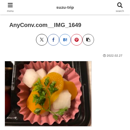
suzu-trip
menu
search
AnyConv.com__IMG_1649
2022.02.27