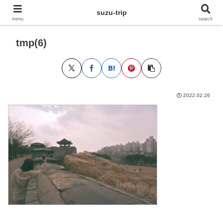
suzu-trip
menu
search
tmp(6)
2022.02.26