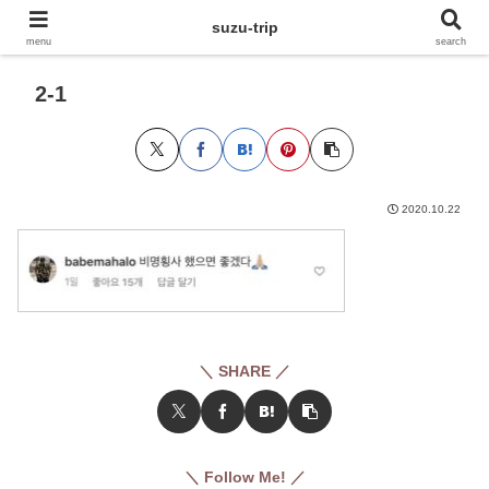
suzu-trip
menu
search
2-1
2020.10.22
＼ SHARE ／
＼ Follow Me! ／