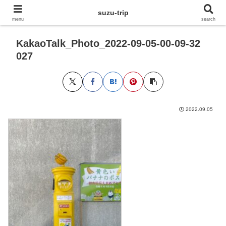
suzu-trip
menu
search
KakaoTalk_Photo_2022-09-05-00-09-32
027
2022.09.05