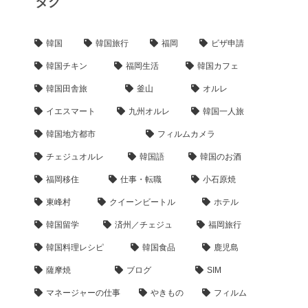
タグ
韓国
韓国旅行
福岡
ビザ申請
韓国チキン
福岡生活
韓国カフェ
韓国田舎旅
釜山
オルレ
イエスマート
九州オルレ
韓国一人旅
韓国地方都市
フィルムカメラ
チェジュオルレ
韓国語
韓国のお酒
福岡移住
仕事・転職
小石原焼
東峰村
クイーンビートル
ホテル
韓国留学
済州／チェジュ
福岡旅行
韓国料理レシピ
韓国食品
鹿児島
薩摩焼
ブログ
SIM
マネージャーの仕事
やきもの
フィルム