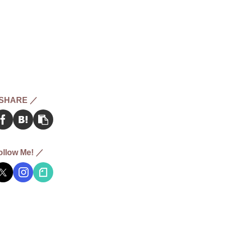
SHARE ／
ollow Me! ／