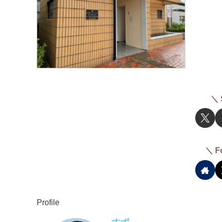
＼ 
＼ F
Profile