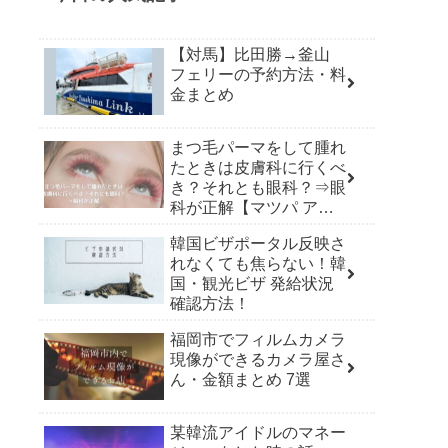
【対馬】比田勝→釜山
フェリーの予約方法・料
金まとめ
まつ毛パーマをして腫れ
たときは皮膚科に行くべ
き？それとも眼科？⇒眼
科が正解【マツパ アレ
ルギー】
韓国ビザポータル反映さ
れなくても焦らない！韓
国・観光ビザ 発給状況
確認方法！
福岡市でフィルムカメラ
現像ができるカメラ屋さ
ん・金額まとめ 7選
某韓流アイドルのマネー