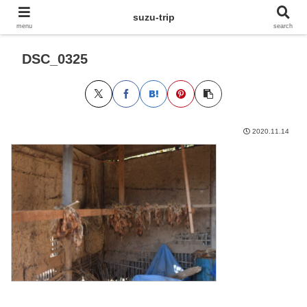
suzu-trip
menu
search
DSC_0325
2020.11.14