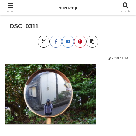
suzu-trip
menu
search
DSC_0311
2020.11.14