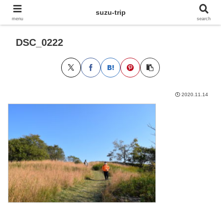
suzu-trip
menu
search
DSC_0222
2020.11.14