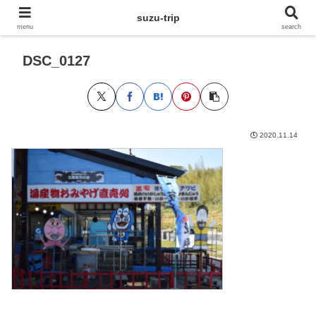
suzu-trip
menu
search
DSC_0127
2020.11.14